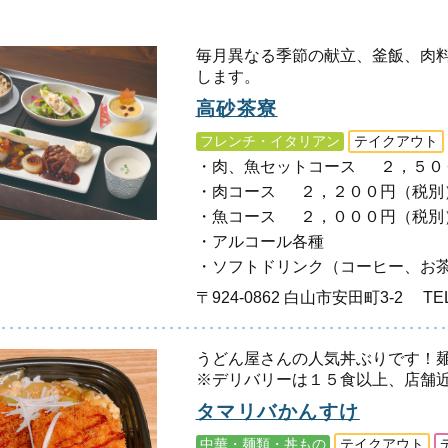
毎月異なる季節の献立、釜飯、肉
します。
高砂茶寮
フレンチ・イタリアン
テイクアウト
肉、魚セットコース
２，５０
肉コース
２，２００円（税別
魚コース
２，０００円（税別
アルコール各種
ソフトドリンク（コーヒー、お
〒924-0862 白山市安田町3-2
TEL
うどん屋さんの人気丼ぶりです！
※デリバリーは１５食以上、店舗
タマリバかんすけ
中華・麺類・丼もの
テイクアウト