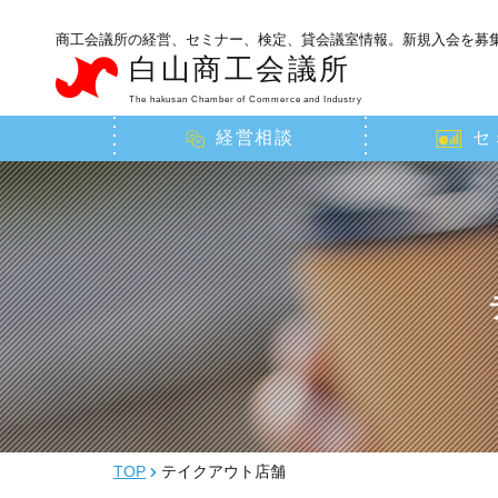
商工会議所の経営、セミナー、検定、貸会議室情報。新規入会を募
白山商工会議所
The hakusan Chamber of Commerce and Industry
経営相談
セ
TOP
テイクアウト店舗