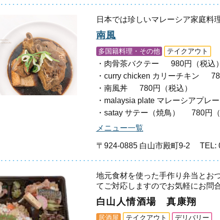
日本では珍しいマレーシア家庭料
南風
多国籍料理・その他
テイクアウト
肉骨茶バクテー
980円（税込
curry chicken カリーチキン
7
南風丼
780円（税込）
malaysia plate マレーシアプレ
satay サテー（焼鳥）
780円
メニュー一覧
〒924-0885 白山市殿町9-2
TEL: 
地元食材を使った手作り弁当とお
てご対応しますのでお気軽にお問
白山人情酒場 真康翔
居酒屋
テイクアウト
デリバリー