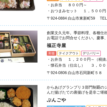
お弁当
８００円～
おつまみセット
１，５００円
〒924-0884 白山市東新町59
TEL
創業文久元年。季節料理、各種仕
お電話でお問合せください。慶事
福正寺屋
和食
テイクアウト
デリバリー
お弁当
１，２００円～（税抜
懐石弁当（仕出し）
３，００
〒924-0806 白山市石同新町５８
からあげグランプリ３部門制覇の
んだ揚げたての唐揚げを是非ご堪
ぶんごや