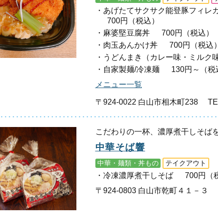
あげたてサクサク能登豚フィレ
700円（税込）
麻婆堅豆腐丼
700円（税込）
肉玉あんかけ丼
700円（税込
うどんまき（カレー味・ミルク
自家製麺/冷凍麺
130円～（税
メニュー一覧
〒924-0022 白山市相木町238
TE
こだわりの一杯、濃厚煮干しそば
中華そば響
中華・麺類・丼もの
テイクアウト
冷凍濃厚煮干しそば
700円（
〒924-0803 白山市乾町４１－３