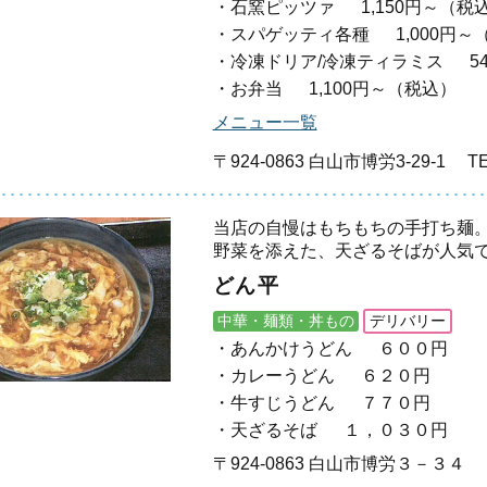
石窯ピッツァ
1,150円～（税
スパゲッティ各種
1,000円
冷凍ドリア/冷凍ティラミス
5
お弁当
1,100円～（税込）
メニュー一覧
〒924-0863 白山市博労3-29-1
TE
当店の自慢はもちもちの手打ち麺
野菜を添えた、天ざるそばが人気
どん平
中華・麺類・丼もの
デリバリー
あんかけうどん
６００円
カレーうどん
６２０円
牛すじうどん
７７０円
天ざるそば
１，０３０円
〒924-0863 白山市博労３－３４