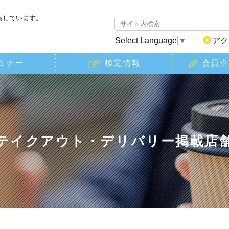
集しています。
Select Language
▼
アク
ミナー
検定情報
会員企
テイクアウト・デリバリー掲載店