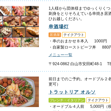
1人様から団体様までゆっくりく
刺身をとりそろえている串焼き居
ひお越しください。
串酒場灯
居酒屋
テイクアウト
串のおまかせ８本入
1000円
自家製ローストビーフ丼
880
メニュー一覧
〒924-0862 白山市安田町48-1
TE
前日までのご予約。オードブル２
更可）
トラットリア オルソ
フレンチ・イタリアン
テイクアウト
オードブル４人前
5,000円（