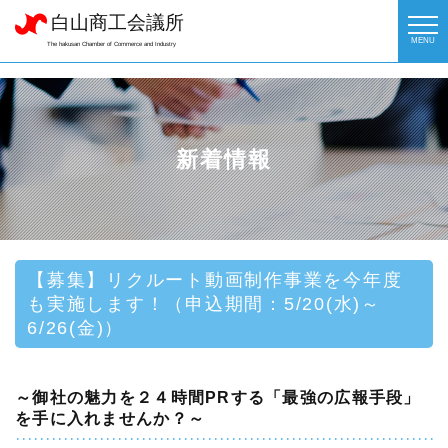
白山商工会議所
MENU
The hakusan Chamber of Commerce and Industry
新着情報
【募集】リクルート動画制作事業を今年度
も実施します！（申込期間：5/20(水)～
6/26(金)）
～御社の魅力を２４時間PRする「最強の広報手段」
を手に入れませんか？～