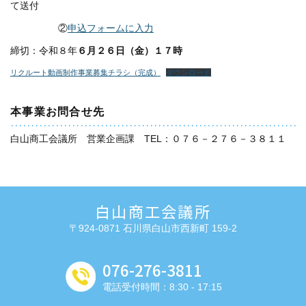
て送付
②
申込フォームに入力
締切：令和８年
６月２６日（金）１７時
リクルート動画制作事業募集チラシ（完成）
ダウンロード
本事業お問合せ先
白山商工会議所 営業企画課 TEL：０７６－２７６－３８１１
白山商工会議所
〒924-0871 石川県白山市西新町 159-2
076-276-3811
電話受付時間：8:30 - 17:15