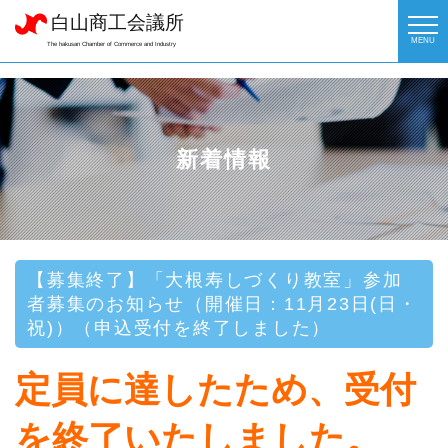
白山商工会議所
MENU
The hakusan Chamber of Commerce and Industry
新着情報
【募集終了】「大根寿しづくり教室」参加
者募集のお知らせ（開催日：11月23日(日・
祝)）（申込受付を終了しました）
定員に達したため、受付
を終了いたしました。