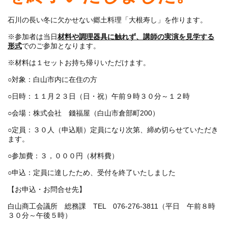
石川の長い冬に欠かせない郷土料理「大根寿し」を作ります。
※参加者は当日
材料や調理器具に触れず、講師の実演を見学する
形式
でのご参加となります。
※材料は１セットお持ち帰りいただけます。
○対象：白山市内に在住の方
○日時：１１月２３日（日・祝）午前９時３０分～１２時
○会場：株式会社 錢福屋（白山市倉部町200）
○定員：３０人（申込順）定員になり次第、締め切らせていただき
ます。
○参加費：３，０００円（材料費）
○申込：定員に達したため、受付を終了いたしました
【お申込・お問合せ先】
白山商工会議所 総務課 TEL 076-276-3811（平日 午前８時
３０分～午後５時）