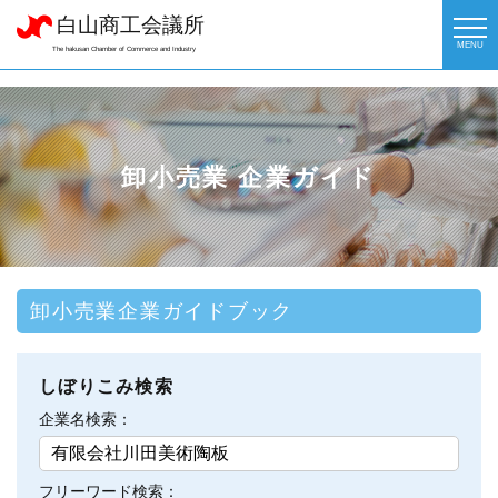
白山商工会議所
MENU
The hakusan Chamber of Commerce and Industry
卸小売業 企業ガイド
卸小売業企業ガイドブック
しぼりこみ検索
企業名検索：
フリーワード検索：