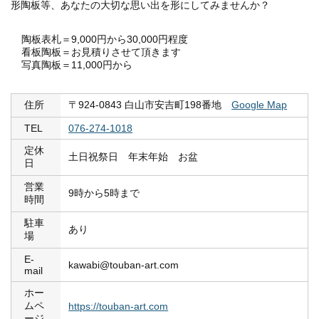
形陶板等、あなたの大切な思い出を形にしてみませんか？
陶板表札＝9,000円から30,000円程度
看板陶板＝お見積りさせて頂きます
写真陶板＝11,000円から
住所
〒924-0843 白山市安吉町198番地
Google Map
TEL
076-274-1018
定休
土日祝祭日 年末年始 お盆
日
営業
9時から5時まで
時間
駐車
あり
場
E-
kawabi@touban-art.com
mail
ホー
ムペ
https://touban-art.com
ージ