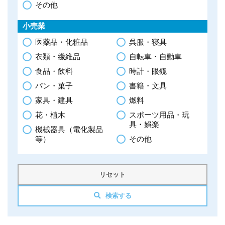
その他
小売業
医薬品・化粧品
呉服・寝具
衣類・繊維品
自転車・自動車
食品・飲料
時計・眼鏡
パン・菓子
書籍・文具
家具・建具
燃料
花・植木
スポーツ用品・玩
具・娯楽
機械器具（電化製品
等）
その他
リセット
検索する