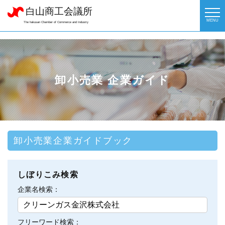
白山商工会議所
MENU
The hakusan Chamber of Commerce and Industry
卸小売業 企業ガイド
卸小売業企業ガイドブック
しぼりこみ検索
企業名検索：
フリーワード検索：