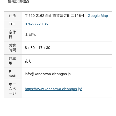
住宅設備機器
住所
〒920-2162 白山市道法寺町ニ14番4
Google Map
TEL
076-272-1135
定休
土日祝
日
営業
8：30～17：30
時間
駐車
あり
場
E-
info@kanazawa.cleangas.jp
mail
ホー
ムペ
https://www.kanazawa.cleangas.jp/
ージ