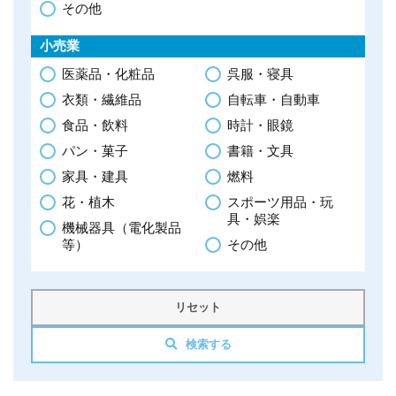
その他
小売業
医薬品・化粧品
呉服・寝具
衣類・繊維品
自転車・自動車
食品・飲料
時計・眼鏡
パン・菓子
書籍・文具
家具・建具
燃料
花・植木
スポーツ用品・玩
具・娯楽
機械器具（電化製品
等）
その他
リセット
検索する