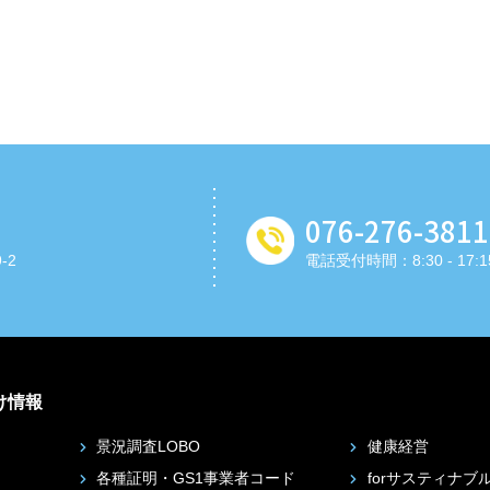
076-276-3811
-2
電話受付時間：8:30 - 17:1
け情報
景況調査LOBO
健康経営
各種証明・GS1事業者コード
forサスティナブル・