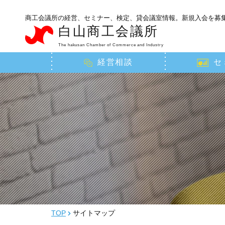
商工会議所の経営、セミナー、検定、貸会議室情報。新規入会を募
白山商工会議所
The hakusan Chamber of Commerce and Industry
経営相談
セ
TOP
サイトマップ